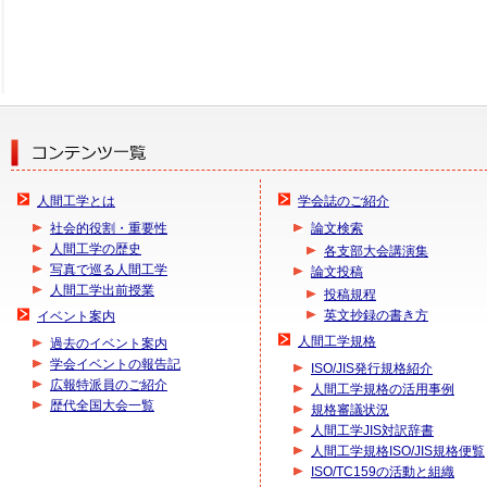
人間工学とは
学会誌のご紹介
社会的役割・重要性
論文検索
人間工学の歴史
各支部大会講演集
写真で巡る人間工学
論文投稿
人間工学出前授業
投稿規程
英文抄録の書き方
イベント案内
人間工学規格
過去のイベント案内
学会イベントの報告記
ISO/JIS発行規格紹介
広報特派員のご紹介
人間工学規格の活用事例
歴代全国大会一覧
規格審議状況
人間工学JIS対訳辞書
人間工学規格ISO/JIS規格便覧
ISO/TC159の活動と組織