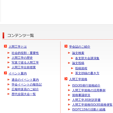
人間工学とは
学会誌のご紹介
社会的役割・重要性
論文検索
人間工学の歴史
各支部大会講演集
写真で巡る人間工学
論文投稿
人間工学出前授業
投稿規程
英文抄録の書き方
イベント案内
人間工学規格
過去のイベント案内
学会イベントの報告記
ISO/JIS発行規格紹介
広報特派員のご紹介
人間工学規格の活用事例
歴代全国大会一覧
規格審議状況
人間工学JIS対訳辞書
人間工学規格ISO/JIS規格便覧
ISO/TC159の活動と組織