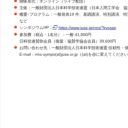
開催形式：オンライン（ライブ配信）
主催：一般財団法人日本科学技術連盟（日本人間工学会 協
概要･プログラム：一般発表19 件、基調講演、特別講演、
など
シンポジウムHP：
https://www.juse.jp/rms/?kyosan
参加費（税込・1名分）：一般 41,800円
日科技連賛助会員（後援・協賛学協会会員）39,600円
お問い合わせ先：一般財団法人日本科学技術連盟 信頼性・
E-mail：rms-sympo(at)juse.or.jp（(at)を@に変えてくださ