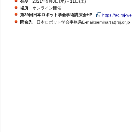
会期
2021年9月8日(水)～11日(土)
場所
オンライン開催
第39回日本ロボット学会学術講演会HP
https://ac.rsj-w
問合先
日本ロボット学会事務局E-mail:seminar(at)rsj.o