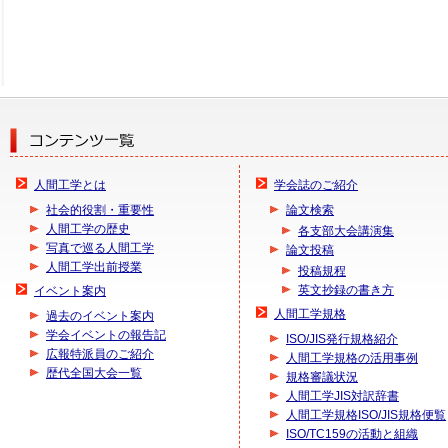
人間工学とは
学会誌のご紹介
社会的役割・重要性
論文検索
人間工学の歴史
各支部大会講演集
写真で巡る人間工学
論文投稿
人間工学出前授業
投稿規程
英文抄録の書き方
イベント案内
人間工学規格
過去のイベント案内
学会イベントの報告記
ISO/JIS発行規格紹介
広報特派員のご紹介
人間工学規格の活用事例
歴代全国大会一覧
規格審議状況
人間工学JIS対訳辞書
人間工学規格ISO/JIS規格便覧
ISO/TC159の活動と組織